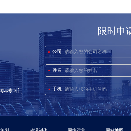
限时申
公司
姓名
手机
楼4楼南门
传策划
动漫制作
网络运营
网站地图