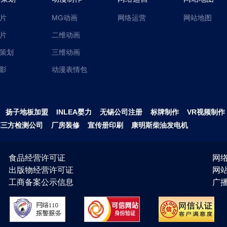
片
MG动画
网络运营
网站地图
片
二维动画
策划
三维动画
影
动漫表情包
扬子地板加盟
INLEA婴力
无锡公司注册
标牌制作
VR视频制作
第三方检测公司
厂房装修
宣传册印刷
康明斯柴油发电机
食品经营许可证
网络
出版物经营许可证
网
工商备案公示信息
广播