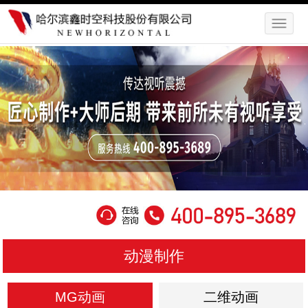
动漫制作
MG动画
二维动画