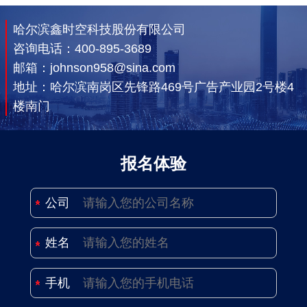
哈尔滨鑫时空科技股份有限公司
咨询电话：
400-895-3689
邮箱：johnson958@sina.com
地址：哈尔滨南岗区先锋路469号广告产业园2号楼4
楼南门
报名体验
公司
姓名
手机