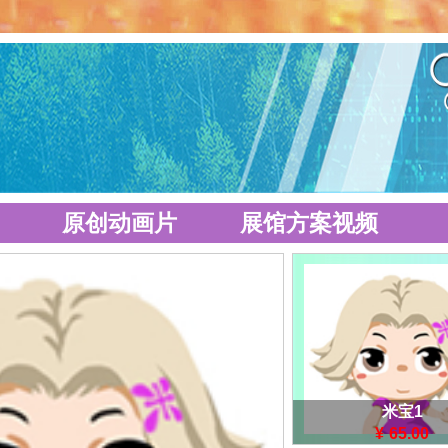
原创动画片
展馆方案视频
米宝1
¥
65.00