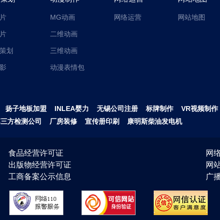
片
MG动画
网络运营
网站地图
片
二维动画
策划
三维动画
影
动漫表情包
扬子地板加盟
INLEA婴力
无锡公司注册
标牌制作
VR视频制作
第三方检测公司
厂房装修
宣传册印刷
康明斯柴油发电机
食品经营许可证
网络
出版物经营许可证
网
工商备案公示信息
广播