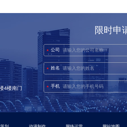
限时申
公司
姓名
手机
楼4楼南门
传策划
动漫制作
网络运营
网站地图