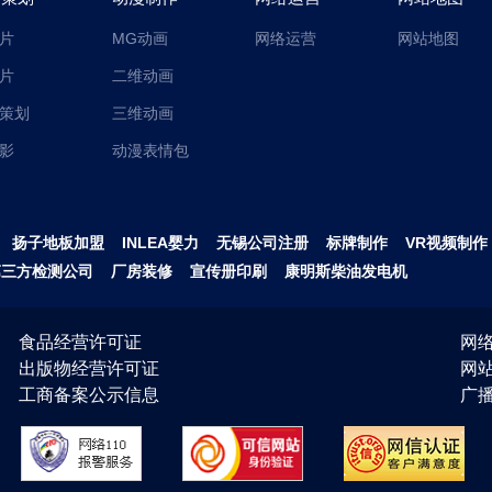
片
MG动画
网络运营
网站地图
片
二维动画
策划
三维动画
影
动漫表情包
扬子地板加盟
INLEA婴力
无锡公司注册
标牌制作
VR视频制作
第三方检测公司
厂房装修
宣传册印刷
康明斯柴油发电机
食品经营许可证
网络
出版物经营许可证
网
工商备案公示信息
广播