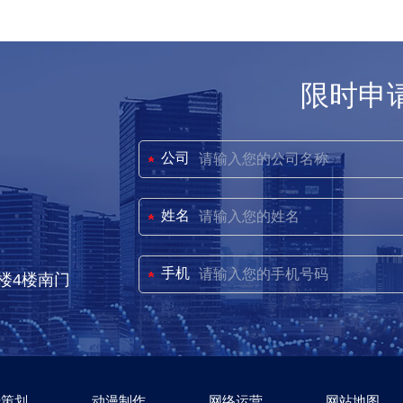
限时申
公司
姓名
手机
楼4楼南门
传策划
动漫制作
网络运营
网站地图