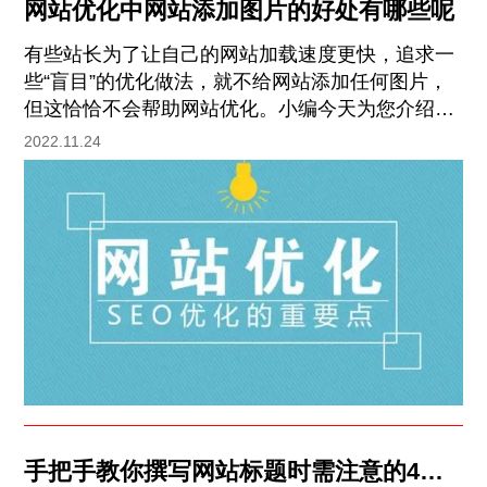
网站优化中网站添加图片的好处有哪些呢
有些站长为了让自己的网站加载速度更快，追求一
些“盲目”的优化做法，就不给网站添加任何图片，
但这恰恰不会帮助网站优化。小编今天为您介绍网
站添加图片的意义。 一、网站添加图片的优势 网
2022.11.24
站主要由文字和图片组成。文字和图片都很重要。
一方面，图片可以使网站更漂亮，另一方面，也可
以更好地区分网站的各个部分。其中，网站图像最
重要的图像是网站文章的图像。好的文章既需要图
片也需要文字，并且需要合理安排网站代码和文
字，以达到更好的优化效果。
手把手教你撰写网站标题时需注意的4个