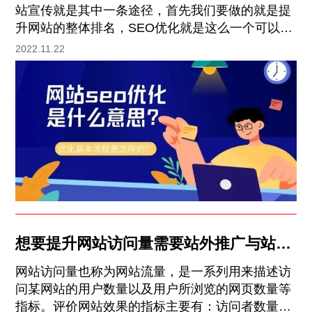
站宣传就是其中一条途径，首先我们要做的就是提
升网站的整体排名，SEO优化就是这么一个可以帮
助企业网站提高知名度的方法，或许很多站长会
2022.11.22
问，SEO优化怎么做才能够达到预期的效果呢?下
面就来为大家分享一些个人的小小心得，当然只是
一些简单级别的，欢迎SEO界大佬一起来探讨~
一、SEO优化之关键词 网站优化主要是经过关键词
排名完成的，网站每个页面的标题、描述、关键词
内容必须要完善，这些关键词能够简略分为****关
键词、二级关键词、长尾关键词。关键词合理布局
决议了后期
想要提升网站访问量需要站外推广与站内
优化双管齐下
网站访问量也称为网站流量，是一系列用来描述访
问某网站的用户数量以及用户所浏览的网页数量等
指标。评价网站效果的指标主要有：访问者数量、