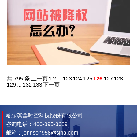
自动过滤掉，但是发太多还是会多多少少影响到排
名。
共 795 条
上一页
1
2
...
123
124
125
126
127
128
129
...
132
133
下一页
哈尔滨鑫时空科技股份有限公司
咨询电话：
400-895-3689
邮箱：johnson958@sina.com