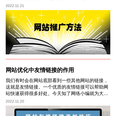
页面浏览数、每个访问者的页面浏览数，以及文件
2022.11.21
下载次数等;若从上网用户的行为指标上来看，相应
的统计指标有用户停留时间、用户的来源、用户所
使用的搜索引擎与关键词，以及在不同时段的用户
访问量情况等。要想提升网站seo的访问量，一方
面可以加大推广的力度，另一方面可以做好网站的
内容优化。
网站优化中友情链接的作用
我们有时会在网站底部看到一些其他网站的链接，
这就是友情链接。一个优质的友情链接可以帮助网
站快速获得很多好处。今天知了网络小编就为大家
讲讲友情链接对于网站优化的帮助。一、快速提高
2022.11.20
权重 一个SEO高手是如何提高网站权重的呢?一个
重要的工具就是友情链接。和比自己网站权重高的