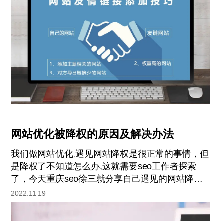
网站交换友链，可以帮助高权重导权重到低权重，
快速帮助我们的网站获得权重。
网站优化被降权的原因及解决办法
我们做网站优化,遇见网站降权是很正常的事情，但
是降权了不知道怎么办,这就需要seo工作者探索
了，今天重庆seo徐三就分享自己遇见的网站降权
及解决办法,请各位慢慢细看，一定会有收获。1、
2022.11.19
外链接降权 狂发垃圾锚文本，比如：(论坛、博
客、B2B论坛)，虽然这类链接在百度计算链接中会