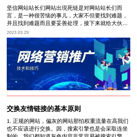
坚信网站站长们网站出現死链是对网站站长们而
言，是一种很苦恼的事儿，大家不但要找到难题，
并且找到难题而且要妥善处理，接下来就给大伙说
一下解决死链的方式都有哪些。 一、什么叫死链？
2023.03.29
便是一些网页页面在你网站中无法打开，展现出失
效、不正确的网页页面，这种死链原本是存有被百
度搜索引擎百度收录了，之后变成不正确的连接，
就变成死链。 二、死链的呈现方法有很多种多样
交换友情链接的基本原则
1. 正规的网站，偏灰的网站那怕权重流量在高我们
也不应该进行交换。因，搜索引擎也是会采取连坐
制的，我们都知道灰色内容非常容易被搜索引擎惩