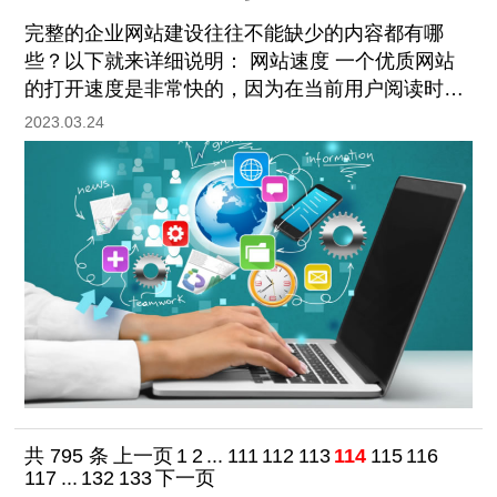
完整的企业网站建设往往不能缺少的内容都有哪
些？以下就来详细说明： 网站速度 一个优质网站
的打开速度是非常快的，因为在当前用户阅读时间
碎片化的时代，网站打开速度和页面的打开速度越
2023.03.24
快，也就越符合浏览者的需求和喜好。 域名选择
共 795 条
上一页
1
2
...
111
112
113
114
115
116
117
...
132
133
下一页