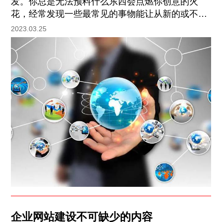
发。你总是无法预料什么东西会点燃你创意的火
花，经常发现一些最常见的事物能让从新的或不同
的角度来思考项目。 大自然 思考设计的最佳地点
2023.03.25
之一就是户外。看看自然界这些伟大的图形和色彩
搭配。就我个人而言，我喜欢从花卉中汲取配色灵
感。 这株秋天的三色堇可以作为新项目配色的出发
点，伴以明亮(且对比鲜明)的颜色营造出的各种怦
然效果。
企业网站建设不可缺少的内容