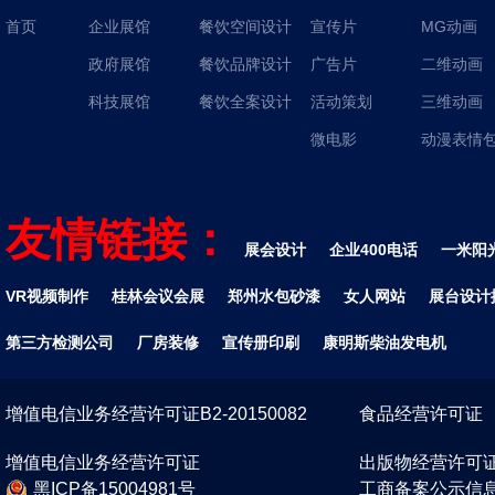
首页
企业展馆
餐饮空间设计
宣传片
MG动画
政府展馆
餐饮品牌设计
广告片
二维动画
科技展馆
餐饮全案设计
活动策划
三维动画
微电影
动漫表情
友情链接：
展会设计
企业400电话
一米阳
VR视频制作
桂林会议会展
郑州水包砂漆
女人网站
展台设计
第三方检测公司
厂房装修
宣传册印刷
康明斯柴油发电机
增值电信业务经营许可证B2-20150082
食品经营许可证
增值电信业务经营许可证
出版物经营许可
黑ICP备15004981号
工商备案公示信