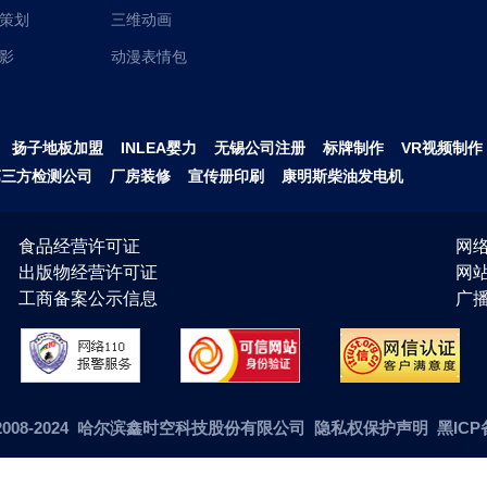
策划
三维动画
影
动漫表情包
扬子地板加盟
INLEA婴力
无锡公司注册
标牌制作
VR视频制作
第三方检测公司
厂房装修
宣传册印刷
康明斯柴油发电机
食品经营许可证
网络
出版物经营许可证
网
工商备案公示信息
广播
ht©2008-2024 哈尔滨鑫时空科技股份有限公司 隐私权保护声明
黑ICP