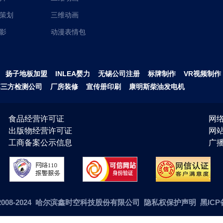
策划
三维动画
影
动漫表情包
扬子地板加盟
INLEA婴力
无锡公司注册
标牌制作
VR视频制作
第三方检测公司
厂房装修
宣传册印刷
康明斯柴油发电机
食品经营许可证
网络
出版物经营许可证
网
工商备案公示信息
广播
ht©2008-2024 哈尔滨鑫时空科技股份有限公司 隐私权保护声明
黑ICP