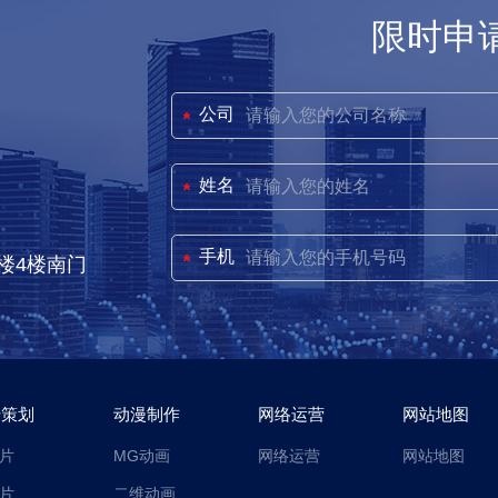
限时申
公司
姓名
手机
楼4楼南门
传策划
动漫制作
网络运营
网站地图
片
MG动画
网络运营
网站地图
片
二维动画