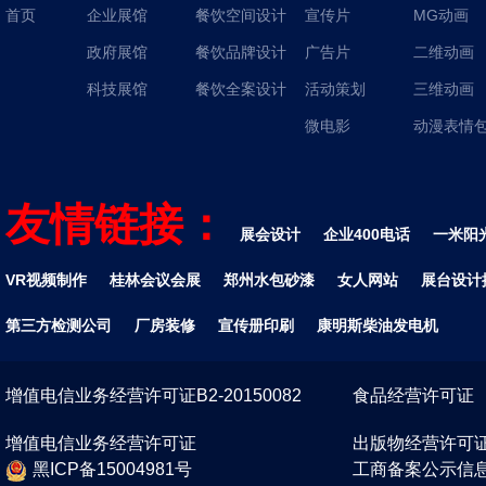
首页
企业展馆
餐饮空间设计
宣传片
MG动画
政府展馆
餐饮品牌设计
广告片
二维动画
科技展馆
餐饮全案设计
活动策划
三维动画
微电影
动漫表情
友情链接：
展会设计
企业400电话
一米阳
VR视频制作
桂林会议会展
郑州水包砂漆
女人网站
展台设计
第三方检测公司
厂房装修
宣传册印刷
康明斯柴油发电机
增值电信业务经营许可证B2-20150082
食品经营许可证
增值电信业务经营许可证
出版物经营许可
黑ICP备15004981号
工商备案公示信