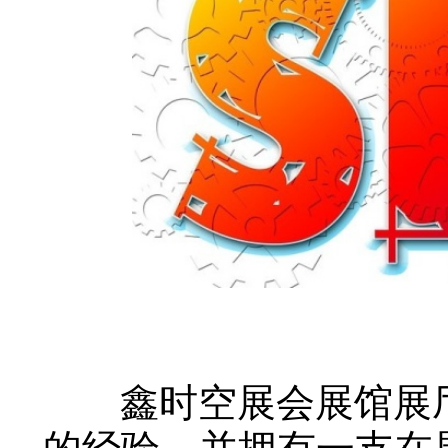
鑫时空展会展馆展厅