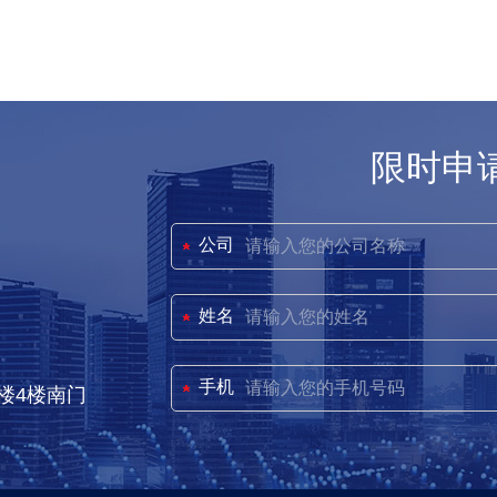
限时申
公司
姓名
手机
楼4楼南门