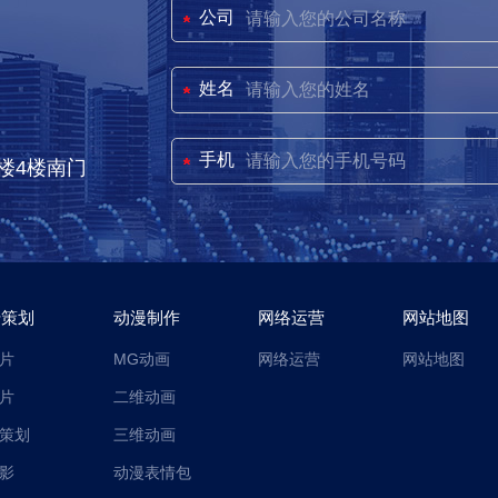
公司
姓名
手机
楼4楼南门
传策划
动漫制作
网络运营
网站地图
片
MG动画
网络运营
网站地图
片
二维动画
策划
三维动画
影
动漫表情包