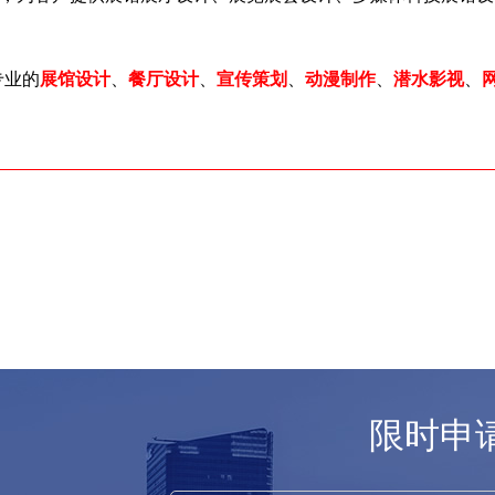
专业的
展馆设计
、
餐厅设计
、
宣传策划
、
动漫制作
、
潜水影视
、
限时申