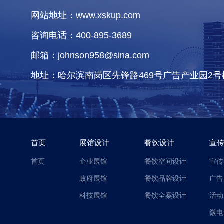
网站地址：www.xskup.com
咨询电话：400-895-3689
邮箱：johnson958@sina.com
地址：哈尔滨南岗区先锋路469号广告产业园2号
首页
展馆设计
餐饮设计
宣
首页
企业展馆
餐饮空间设计
宣传
政府展馆
餐饮品牌设计
广告
科技展馆
餐饮全案设计
活动
微电