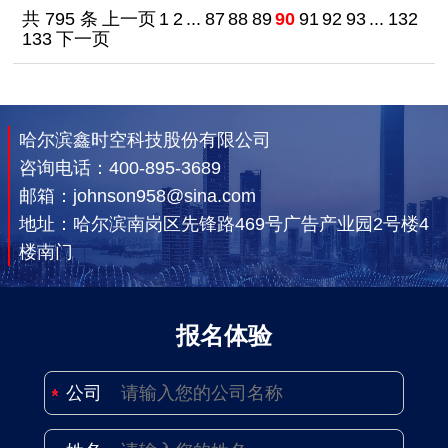
共 795 条
上一页
1
2
...
87
88
89
90
91
92
93
...
132
133
下一页
哈尔滨鑫时空科技股份有限公司
咨询电话：
400-895-3689
邮箱：johnson958@sina.com
地址：哈尔滨南岗区先锋路469号广告产业园2号楼4
楼南门
报名体验
公司