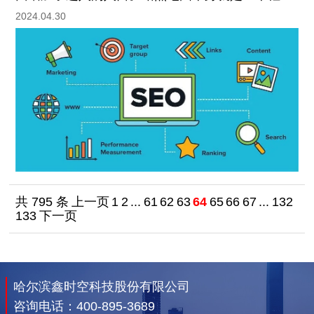
页面，可以发挥很好的导航作用。同时Sitemap很
2024.04.30
好的体现了内部链结构，成为网站地图在seo优化
中不可忽视的重要角色。
共 795 条
上一页
1
2
...
61
62
63
64
65
66
67
...
132
133
下一页
哈尔滨鑫时空科技股份有限公司
咨询电话：
400-895-3689