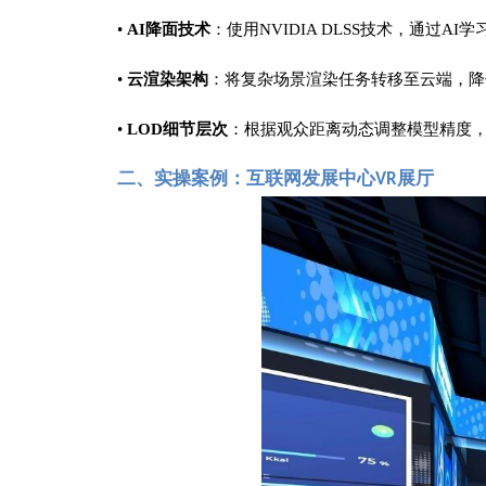
•
AI降面技术
：使用
NVIDIA DLSS技术，通过
•
云渲染架构
：将复杂场景渲染任务转移至云端，降
•
LOD细节层次
：根据观众距离动态调整模型精度
二、
实操案例：互联网发展中心
展厅
VR