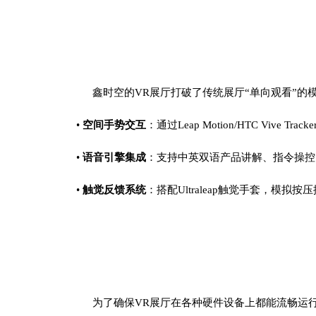
鑫时空的
VR展厅打破了传统展厅“单向观看”
•
空间手势交互
：通过
Leap Motion/HTC Vi
•
语音引擎集成
：支持中英双语产品讲解、指令操控
•
触觉反馈系统
：搭配
Ultraleap触觉手套，模
为了确保
VR展厅在各种硬件设备上都能流畅运