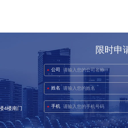
限时申
公司
姓名
手机
楼4楼南门